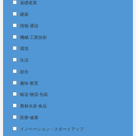
基礎産業
建築
情報·通信
機械·工業技術
環境
生活
総合
趣味·教育
輸送·物流·包装
農林水産·食品
医療·健康
イノベーション・スタートアップ