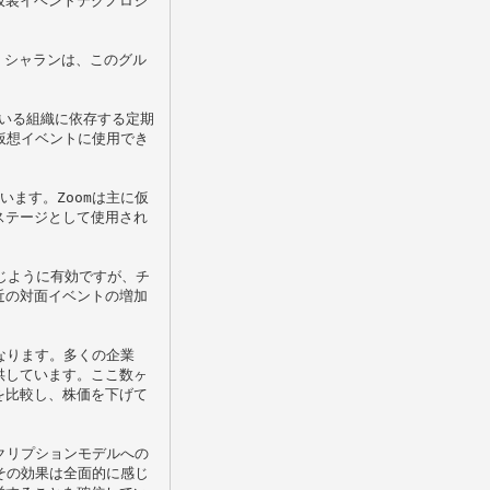
仮装イベントテクノロジ
。シャランは、このグル
ている組織に依存する定期
仮想イベントに使用でき
ます。Zoomは主に仮
ステージとして使用され
同じように有効ですが、チ
近の対面イベントの増加
なります。多くの企業
供しています。ここ数ヶ
を比較し、株価を下げて
クリプションモデルへの
その効果は全面的に感じ