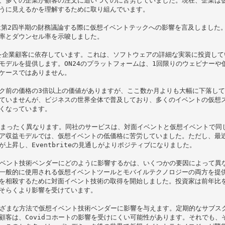
、多くの企業が顧客の注文に追いつくのに苦労していました。現在、企業は
うに見えるかを理解するために取り組んでいます。

ランは第2四半期の財務議論する際に仮想イベントテックへの影響を言及しました
率とダウンセル率を示唆しました。

分を企業顧客に依存しています。これは、ソフトウェアの詳細な実装に投資し
モデルを提供します。ON24のプラットフォームは、1回限りのウェビナーや
ケースではありません。

ク前の価格の3倍以上の価値がありますが、ここ数か月よりも大幅に下落してい
ていませんが、ビジネスの世界全体で普及しており、多くのイベントの仮想
くなっています。

見通しはまったく異なります。同社のサービスは、対面イベントと仮想イベントで
ア収益モデルでは、仮想イベントの低価格に苦労していました。ただし、最
上昇し、Eventbriteの見通しがよりポジティブになりました。

想イベント技術ベンダーにどのように影響するかは、いくつかの要因によって異
一般的に使用される仮想イベントツールとモバイルテクノロジーの両方を提
を相殺するために対面イベント技術の取得を開始しました。投資家は前年比
そらくより影響を受けています。

さまざまな方法で仮想イベント技術ベンダーに影響を与えます。定期的なサブス
顧客は、Covidコホートの影響を受けにくい可能性があります。それでも、