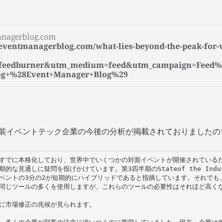
nagerblog.com
eventmanagerblog.com/what-lies-beyond-the-peak-for-v
=feedburner&utm_medium=feed&utm_campaign=Feed
og+%28Event+Manager+Blog%29
仮装イベントテック企業の今後の分析が掲載されておりましたの
すでに本格化しており、世界中でいくつかの対面イベントが開催されている
的な見通しに疑問を投げかけています。第3四半期のStateof the Indu
ベントの3分の2が短期的にハイブリッドであると指摘しています。それでも
同じツールの多くを使用しますが、これらのツールの必要性はそれほど高くな
に市場修正の兆候が見られます。
