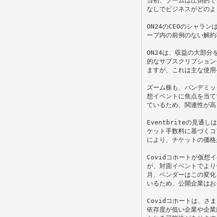
当初、ブームは圧倒的で
なしでビジネスがどのよ
ON24のCEOのシャ
ープ内の前例のない解約
ON24は、収益の大部
的なサブスクリプション
ますが、これは主な使用
ズーム株も、パンデミッ
想イベントに焦点を当て
ているため、関連性が高
Eventbriteの
ケット手数料に基づくコ
により、チケットの価格が
Covidコホートが仮
が、対面イベントでより
月、ベンダーはこの変化
いるため、公開企業はお
Covidコホートは、
依存度が低い企業や企業