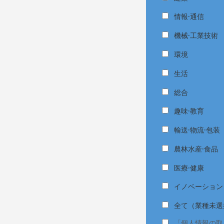
情報·通信
機械·工業技術
環境
生活
総合
趣味·教育
輸送·物流·包装
農林水産·食品
医療·健康
イノベーション
全て（業種未選
「個人情報の取