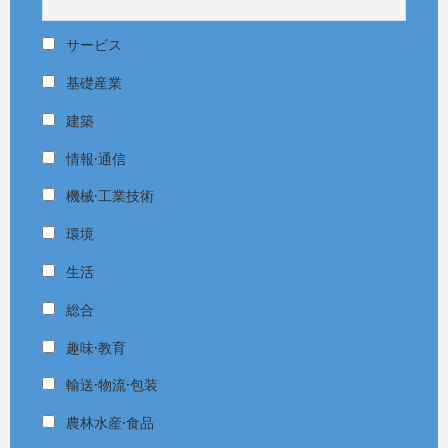
サービス
基礎産業
建築
情報·通信
機械·工業技術
環境
生活
総合
趣味·教育
輸送·物流·包装
農林水産·食品