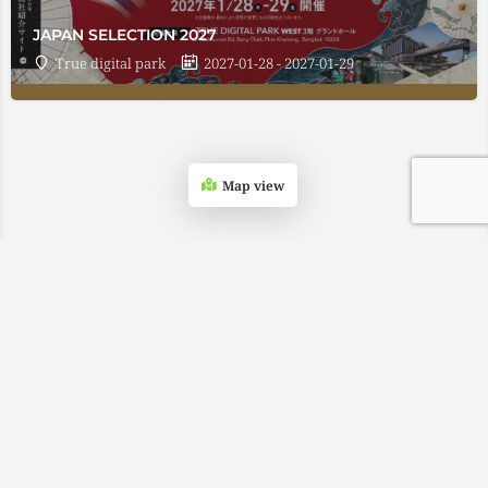
JAPAN SELECTION 2027
True digital park
2027-01-28 - 2027-01-29
Map view
Fatal error
: Uncaught Error: Call to undefined method
SW_CLOUDFLARE_PAGECACHE::get_single_config() in
/home/wp529652/tenji.tv/public_html/navi.tenji.tv/wp-
content/advanced-cache.php:177 Stack trace: #0 [internal
function]: swcfpc_fallback_cache_end('<!DOCTYPE html>...',
9) #1 /home/wp529652/tenji.tv/public_html/navi.tenji.tv/wp-
includes/functions.php(5427): ob_end_flush() #2
/home/wp529652/tenji.tv/public_html/navi.tenji.tv/wp-
includes/class-wp-hook.php(324): wp_ob_end_flush_all('') #3