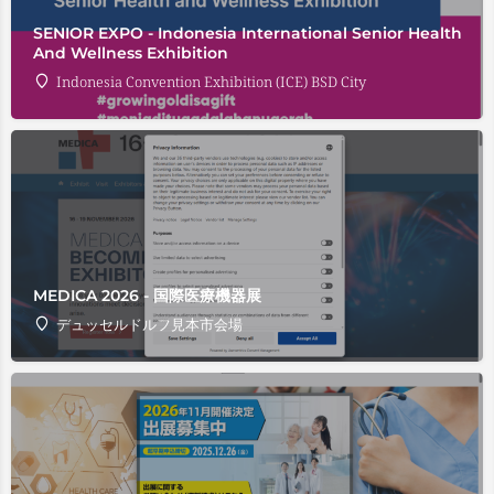
SENIOR EXPO - Indonesia International Senior Health
And Wellness Exhibition
Indonesia Convention Exhibition (ICE) BSD City
MEDICA 2026 - 国際医療機器展
デュッセルドルフ見本市会場