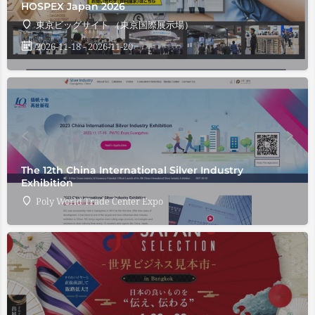
HOSPEX Japan 2026
東京ビッグサイト （東京国際展示場）
2026-11-18 - 2026-11-20
The 12th China International Silver Industry
Exhibition
Poly World Trade Center Expo