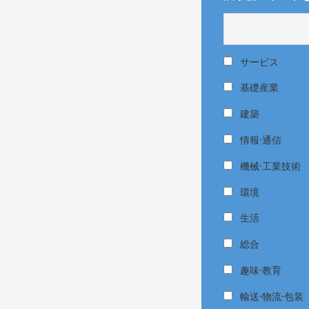
サービス
基礎産業
建築
情報·通信
機械·工業技術
環境
生活
総合
趣味·教育
輸送·物流·包装