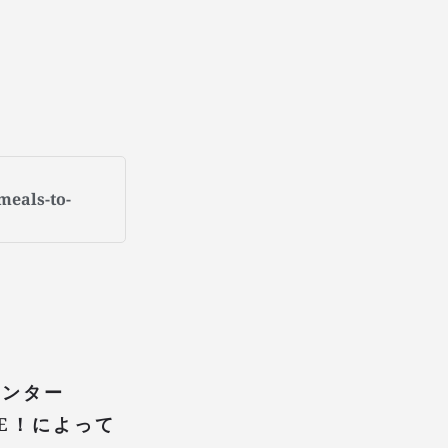
meals-to-
センター
VE！によって