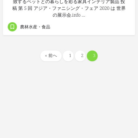
致するペットとの暮らしを彩る家具インテリア製品 投
稿 第 5 回 アジア・ファニシング・フェア 2020 は 世界
の展示会.info …
農林水産・食品
« 前へ
1
2
3