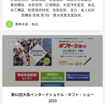
養殖機器、水質管理・計測期器、水質浄化装置、食品
加工機器、鮮度保持技術、包装技術、省力・省人化対
策機器 投稿 第5回「農水産業支援技術…
農林水産・食品
9月
10
第62回大阪インターナショナル・ギフト・ショー
2020