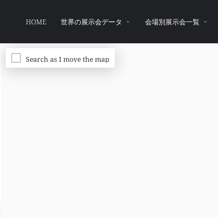
HOME
世界の展示会データ
会場別展示会一覧
Search as I move the map