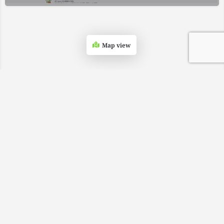
Map view
Fatal error
: Uncaught Error: Call to undefined method
SW_CLOUDFLARE_PAGECACHE::get_single_config() in
/home/wp529652/tenji.tv/public_html/navi.tenji.tv/wp-
content/advanced-cache.php:177 Stack trace: #0 [internal
function]: swcfpc_fallback_cache_end('<!DOCTYPE html>...',
9) #1 /home/wp529652/tenji.tv/public_html/navi.tenji.tv/wp-
includes/functions.php(5427): ob_end_flush() #2
/home/wp529652/tenji.tv/public_html/navi.tenji.tv/wp-
includes/class-wp-hook.php(324): wp_ob_end_flush_all('') #3
/home/wp529652/tenji.tv/public_html/navi.tenji.tv/wp-
includes/class-wp-hook.php(348): WP_Hook->apply_filters('',
Array) #4