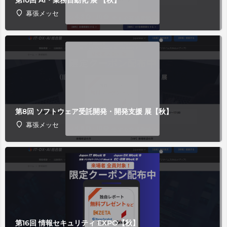
第10回 AI・業務自動化 展 【秋】
幕張メッセ
第8回 ソフトウェア受託開発・開発支援 展【秋】
幕張メッセ
第16回 情報セキュリティ EXPO【秋】