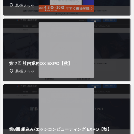
幕張メッセ
第17回 社内業務DX EXPO【秋】
幕張メッセ
第8回 組込み/エッジコンピューティング EXPO【秋】