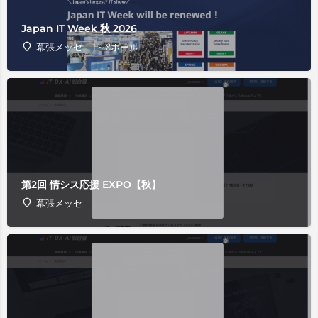
Japan IT Week 秋 2026
幕張メッセ 1～8ホール
第2回 情シス応援 EXPO【秋】
幕張メッセ