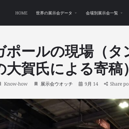
HOME
世界の展示会データ
会場別展示会一覧
ガポールの現場（タ
の大賀氏による寄稿
Know-how
展示会ウオッチ
9月 14
Share po