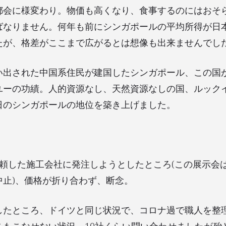
都会に様変わり。物価も高くなり、食事するのにはおそ
ばなりません。何年も前にシンガポールの平均所得が日
たが、格差がここまで広がるとは想像も出来ませんでし
い出された中国系住民が建国したシンガポール、この国
ユーの功績。人的資源なし、天然資源なしの国、ルック
日のシンガポールの地位を築き上げました。
依頼した施工会社に発注しようとしたところ(この展示会
中止)、価格が折り合わず、断念。
したところ、ドイツと同じ状況で、コロナ過で職人を整