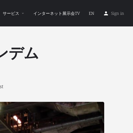
サービス
インターネット展示会TV
EN
Sign in
ンデム
）
st