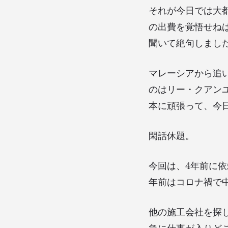
それが今日では大
の出費を覚悟せね
聞いて絶句しまし
マレーシアから追
のはリー・クアン
本に頑張って、今
閑話休題。
今回は、4年前に
年前はコロナ禍で
他の施工会社を探