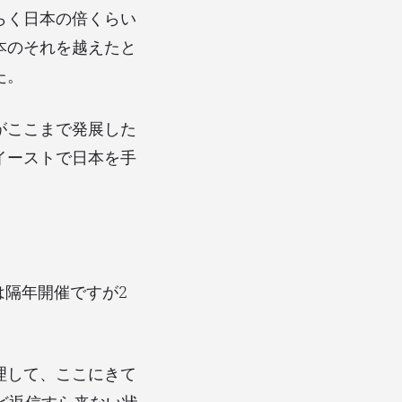
らく日本の倍くらい
本のそれを越えたと
た。
がここまで発展した
イーストで日本を手
は隔年開催ですが2
理して、ここにきて