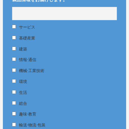
サービス
基礎産業
建築
情報·通信
機械·工業技術
環境
生活
総合
趣味·教育
輸送·物流·包装