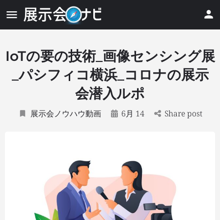
IoTの要の技術_画像センシング展
_パシフィコ横浜_コロナの展示
会潜入ルポ
展示会ノウハウ動画
6月 14
Share post