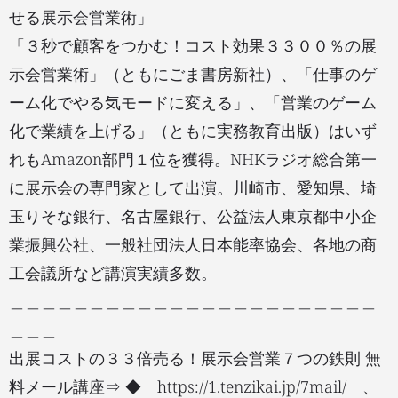
せる展示会営業術」
「３秒で顧客をつかむ！コスト効果３３００％の展
示会営業術」（ともにごま書房新社）、「仕事のゲ
ーム化でやる気モードに変える」、「営業のゲーム
化で業績を上げる」（ともに実務教育出版）はいず
れもAmazon部門１位を獲得。NHKラジオ総合第一
に展示会の専門家として出演。川崎市、愛知県、埼
玉りそな銀行、名古屋銀行、公益法人東京都中小企
業振興公社、一般社団法人日本能率協会、各地の商
工会議所など講演実績多数。
＿＿＿＿＿＿＿＿＿＿＿＿＿＿＿＿＿＿＿＿＿＿＿
＿＿＿
出展コストの３３倍売る！展示会営業７つの鉄則 無
料メール講座⇒ ◆ https://1.tenzikai.jp/7mail/ 、