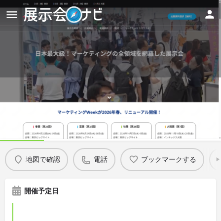
第3回 ECグロース EXPO -夏-（マ
ーケティングWeek内）
Details
地図で確認
電話
ブックマークする
開催予定日