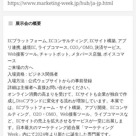
https://www.marketing-week.jp/hub/ja-jp.html
展示会の概要
ECプラットフォーム, ECコンサルティング, ECサイト構築, アプ
リ連携, 越境EC, ライブコマース, O2O／OMO, 決済サービス,
Web接客ツール, チャットボット, メタバース店舗, ボイスコマ
ース
ご来場の方へ
入場資格 : ビジネス関係者
入場方法 : 公式ウェブサイトからの事前登録
詳細は主催者へ直接お問い合わせください。
オンライン消費の高まりを受けて、ECサイトも企業が独自で作
成しDtoCブランドに変化する流れが増加しています。本展で
は、ECプラットフォーム・サイト構築、アプリ開発、ECコンサ
ルティング、O2O・OMO、Web接客ツール、ライブコマースな
ど、ECサイトの売上を拡大させるサービスが一堂に出展しま
す。日本最大のマーケティング総合展「マーケティング
Week」内にて2024年より新たに誕生した専門展です。