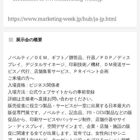
https://www.marketing-week.jp/hub/ja-jp.html
展示会の概要
ノベルティ／ＯＥＭ、ギフト／贈答品、什器／ＰＯＰ／ディス
プレイ、デジタルサイネージ、印刷技術／機材、ＤＭ発送サー
ビス／代行、店舗集客サービス、ＰＲイベント企画
ご来場の方へ
入場資格 : ビジネス関係者
入場方法 : 公式ウェブサイトからの事前登録
詳細は主催者へ直接お問い合わせください。
販売促進に役立つ製品・サービスが一堂に出展する日本最大の
販促専門展です。ノベルティ、記念品、PB・OEM製品などの販
促品から、印刷サービスやパッケージ制作、店舗什器やサイ
ン・ディスプレイ、空間デザインまで、企業・店舗・施設の販
促に関連する全てが出展します。近年では、女性向けやシニ
ア、外国人向けなど、ターゲットに沿ったプロモーション戦略