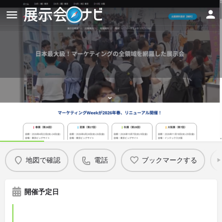
第9回 販促EXPO -春-（マーケティ
ングWeek内）
Details
地図で確認
電話
ブックマークする
開催予定日