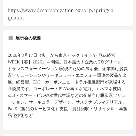
https://www.decarbonization-expo.jp/spring/ja-
jp.html
展示会の概要
2026年3月17日（火）から東京ビックサイトで『GX経営
WEEK【春】2026』を開催。日本最大！企業のGX(グリーン・
トランスフォーメーション)実現のための展示会。企業向け脱炭
素ソリューションやサーキュラー・エコノミー関連の製品が出
展。経営層、ESG・カーボンニュートラル推進部門が来場する
商談展です。コーポレートPPAや再エネ電力、エネマネ技術、
ZEB・スマートビルや次世代空調などの企業向け脱炭素ソリュ
ーション、サーキュラーデザイン、サステナブルマテリアル、
PaaS（製品のサービス化）支援、資源回収・リサイクル・再製
品化技術など