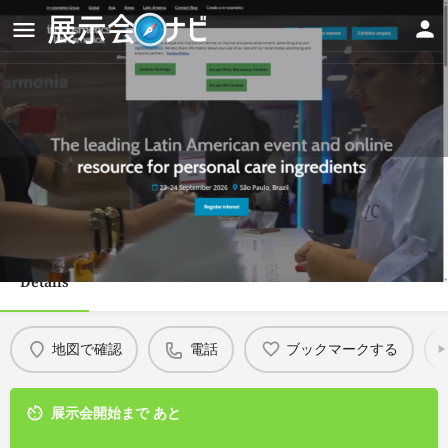
in-cosmetics Latin America
2026 - イン・コスメティクス・中
南米
Details
地図で確認
電話
ブックマークする
展示会開始まで あと