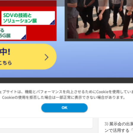
Details
ブックマークする
記事をシェア
管理者
インターネ
1) 世界中の
知らせします
2) 出展をご
利用ください
ング
/
海外出展
3) 展示会の
ンで活用する