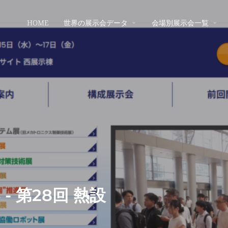
HOME
世界の展示会データ
会場別展示会一覧
 - 第28回 熱設