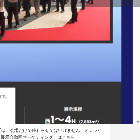
に報告
ウエブサイト
ット展示会.tv 編集部より
展示会の最新情報をメールでお
。メルマガの登録は
こちら。
検討ですか？出展サポートをご
。
国内出展・ブースプランニ
支援
出展は、会場だけで終わらせてはいけません。オンライ
「展示会動画マーケティング」は
こちら