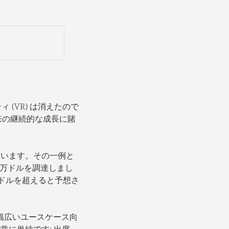
(VR) は消えたので
将来の継続的な成長に賭
ています。その一例と
0 万ドルを調達しまし
 億ドルを超えると予想さ
の幅広いユースケース向
常に単純です: 出席