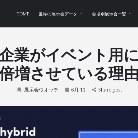
HOME
世界の展示会データ
会場別展示会一覧
企業がイベント用に 
倍増させている理
展示会ウオッチ
6月 11
Share post