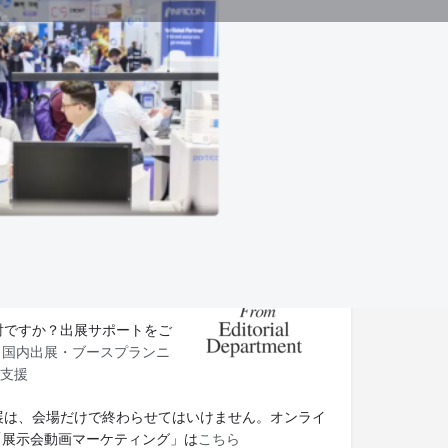
ウエブサイト
ット展示会.tv 編集部より
展示会の最新情報をメールでお
。メルマガの登録は
こちら。
検討ですか？出展サポートをご
。
国内出展・ブースプランニ
支援
出展は、会場だけで終わらせてはいけません。オンライ
「展示会動画マーケティング」は
こちら