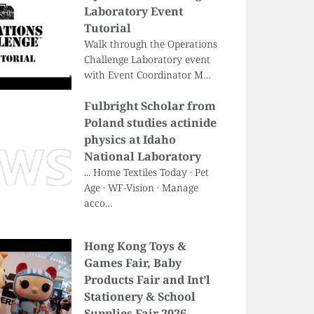
Laboratory Event
Tutorial
Walk through the Operations
Challenge Laboratory event
with Event Coordinator M…
Fulbright Scholar from
Poland studies actinide
physics at Idaho
National Laboratory
... Home Textiles Today · Pet
Age · WF-Vision · Manage
acco…
Hong Kong Toys &
Games Fair, Baby
Products Fair and Int’l
Stationery & School
Supplies Fair 2026