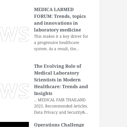
MEDICA LABMED
FORUM: Trends, topics
and innovations in
laboratory medicine
This makes it a key driver for
a progressive healthcare
system. As a result, the…
The Evolving Role of
Medical Laboratory
Scientists in Modern
Healthcare: Trends and
Insights
... MEDICAL FAIR THAILAND
2025. Recommended Articles.
Data Privacy and Security&…
Operations Challenge