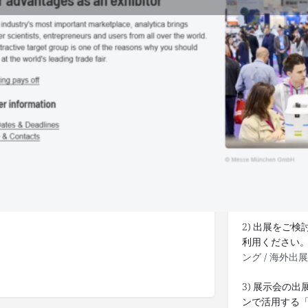
Details
ブックマークする
記事をシェア
管理者に報告
インターネ
1) 世界中の
知らせします
2) 出展をご
利用ください
ング
/
海外出展
3) 展示会の
ンで活用する