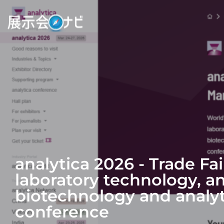
analytica 2026 - Trade Fai
laboratory technology, an
biotechnology and analyt
conference