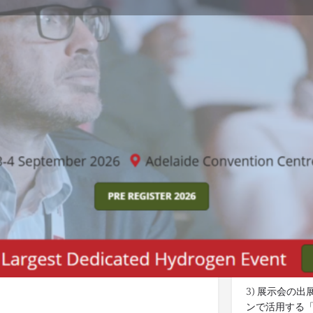
Details
ブックマークする
記事をシェア
管理者
インターネ
1) 世界中の
化学、ゴム、プラスチック、素材類
物流、貯蔵、保蔵
知らせします
2) 出展をご
利用ください
ング
/
海外出展
3) 展示会の
ンで活用する