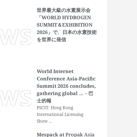
世界最大級の水素展示会
「WORLD HYDROGEN
SUMMIT＆EXHIBITION
2026」で、日本の水素技術
を世界に発信
World Internet
Conference Asia-Pacific
Summit 2026 concludes,
gathering global … – 巴
士的報
PSCST: Hong Kong
International Licensing
Show ...
Mespack at
Propak Asia