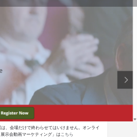
に報告
ウエブサイト
ット展示会.tv 編集部より
展示会の最新情報をメールでお
。メルマガの登録は
こちら。
検討ですか？出展サポートをご
。
国内出展・ブースプランニ
支援
出展は、会場だけで終わらせてはいけません。オンライ
「展示会動画マーケティング」は
こちら