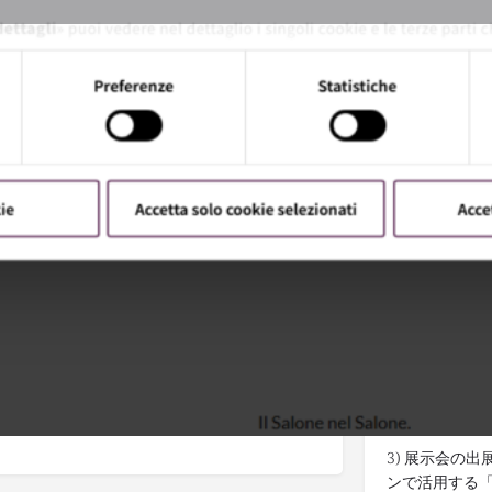
Details
ブックマークする
記事をシェア
管理者に報告
インターネ
1) 世界中の
知らせします
2) 出展をご
利用ください
ング
/
海外出展
3) 展示会の
ンで活用する