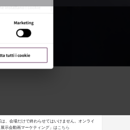
ウエブサイト
ット展示会.tv 編集部より
展示会の最新情報をメールでお
。メルマガの登録は
こちら。
検討ですか？出展サポートをご
。
国内出展・ブースプランニ
支援
出展は、会場だけで終わらせてはいけません。オンライ
「展示会動画マーケティング」は
こちら