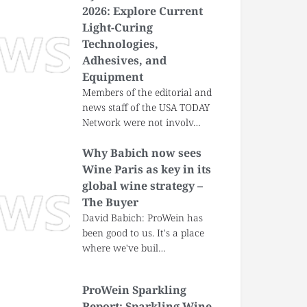
2026: Explore Current
Light-Curing
Technologies,
Adhesives, and
Equipment
Members of the editorial and
news staff of the USA TODAY
Network were not involv…
Why Babich now sees
Wine Paris as key in its
global wine strategy –
The Buyer
David Babich: ProWein has
been good to us. It's a place
where we've buil…
ProWein Sparkling
Report: Sparkling Wine