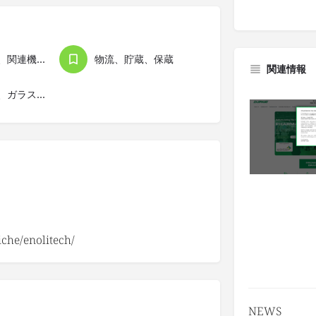
包装（資材、関連機器）
物流、貯蔵、保蔵
関連情報
鉱物、土石、ガラス、セラミック
che/enolitech/
NEWS