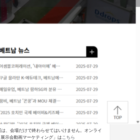
に報告
ウエブサイト
ット展示会.tv 編集部より
展示会の最新情報をメールでお
。メルマガの登録は
こちら。
検討ですか？出展サポートをご
。
国内出展・ブースプランニ
支援
出展は、会場だけで終わらせてはいけません。オンライ
「展示会動画マーケティング」は
こちら