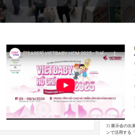
Details
ブックマークする
記事をシェア
管理者
インターネ
1) 世界中の
知らせします
2) 出展をご
利用ください
ング
/
海外出展
3) 展示会の
ンで活用する