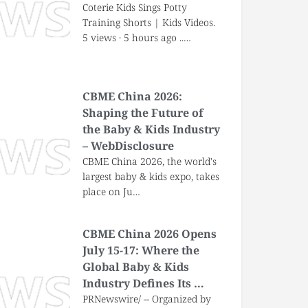
Coterie Kids Sings Potty
Training Shorts | Kids Videos.
5 views · 5 hours ago ..…
CBME China 2026:
Shaping the Future of
the Baby & Kids Industry
– WebDisclosure
CBME China 2026, the world's
largest baby & kids expo, takes
place on Ju…
CBME China 2026 Opens
July 15-17: Where the
Global Baby & Kids
Industry Defines Its …
PRNewswire/ -- Organized by