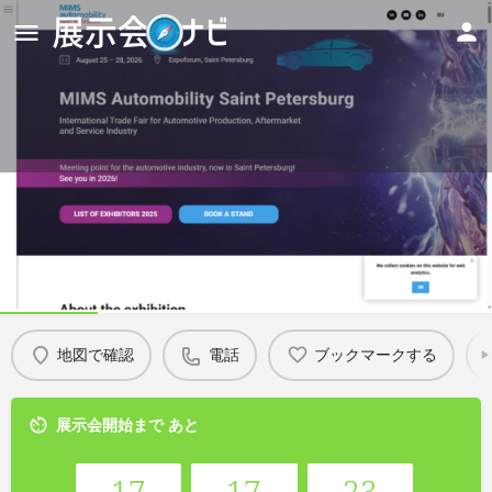
MIMS Automobility Saint
Petersburg 2026
Details
地図で確認
電話
ブックマークする
展示会開始まで あと
17
17
23