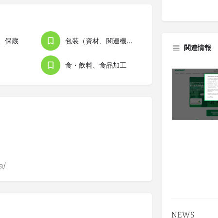
、保蔵
包装（資材、関連機器）
関連情報
食・飲料、食品加工
a/
NEWS