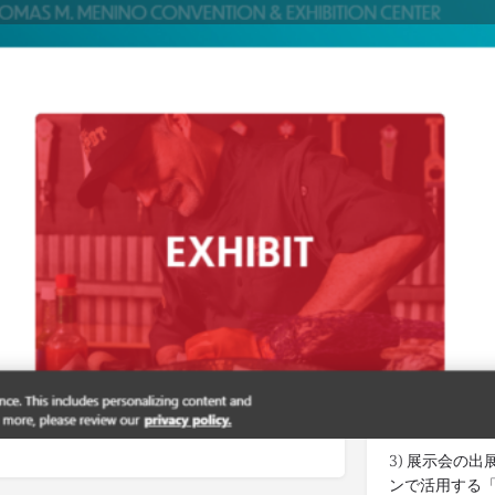
Details
ブックマークする
記事をシェア
管理者
インターネ
1) 世界中の
知らせします
2) 出展をご
利用ください
ング
/
海外出展
3) 展示会の
ンで活用する