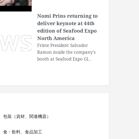
Nomi Prins returning to
deliver keynote at 44th
edition of Seafood Expo
North America
Frime President Salvador
Ramon inside the company's
booth at Seafood Expo Gl…
包装（資材、関連機器）
食・飲料、食品加工