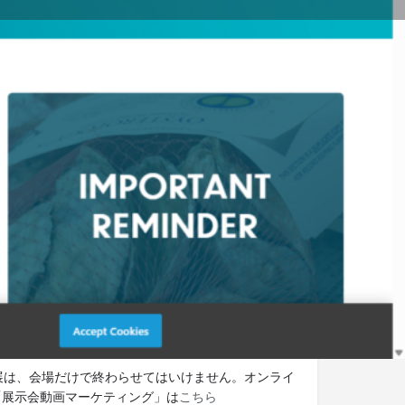
に報告
ウエブサイト
ット展示会.tv 編集部より
展示会の最新情報をメールでお
。メルマガの登録は
こちら。
検討ですか？出展サポートをご
。
国内出展・ブースプランニ
支援
出展は、会場だけで終わらせてはいけません。オンライ
「展示会動画マーケティング」は
こちら