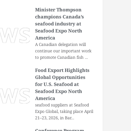
Minister Thompson
champions Canada’s
seafood industry at
Seafood Expo North
America
A Canadian delegation will
continue our important work
to promote Canadian fish …
Food Export Highlights
Global Opportunities
for U.S. Seafood at
Seafood Expo North
America
seafood suppliers at Seafood
Expo Global, taking place April
21–23, 2026, in Bar…
Conference Program