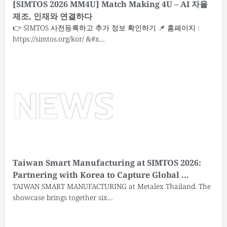
[SIMTOS 2026 MM4U] Match Making 4U – AI 자율
제조, 인재와 연결하다
👉 SIMTOS 사전등록하고 추가 정보 확인하기 📌 홈페이지 :
https://simtos.org/kor/ &#x…
Taiwan Smart Manufacturing at SIMTOS 2026:
Partnering with Korea to Capture Global …
TAIWAN SMART MANUFACTURING at Metalex Thailand. The
showcase brings together six…